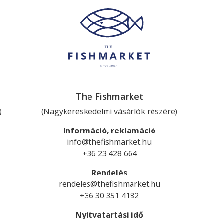
The Fishmarket
)
(Nagykereskedelmi vásárlók részére)
Információ, reklamáció
info@thefishmarket.hu
+36 23 428 664
Rendelés
rendeles@thefishmarket.hu
+36 30 351 4182
Nyitvatartási idő