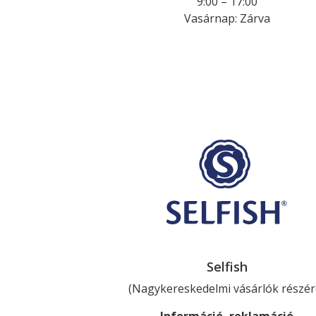
9:00 – 17:00
Vasárnap
:
Zárva
Selfish
(Nagykereskedelmi vásárlók részér