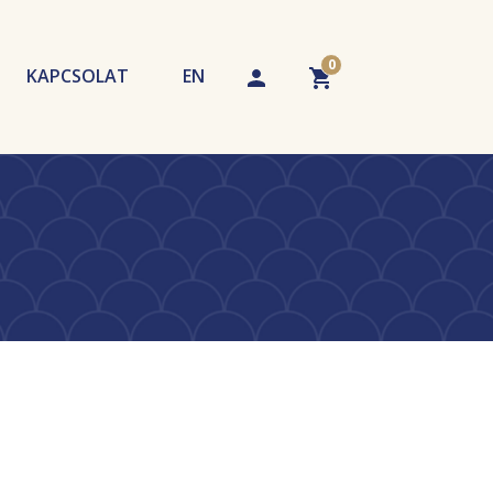
0
KAPCSOLAT
EN
echnikák
tippek
A kosár üres. Adjon hozzá terméket!