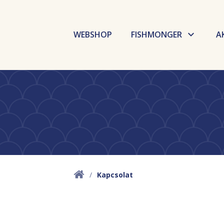
WEBSHOP
FISHMONGER
A
Budaörsi Halpiac
Dokk Büfé
Fishmarket
Selfish
Kapcsolat
GoBuda
Élelmiszer labor