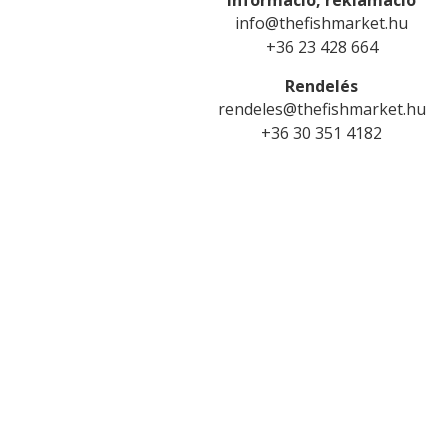
Információ, reklamáció
info@thefishmarket.hu
+36 23 428 664
Rendelés
rendeles@thefishmarket.hu
+36 30 351 4182