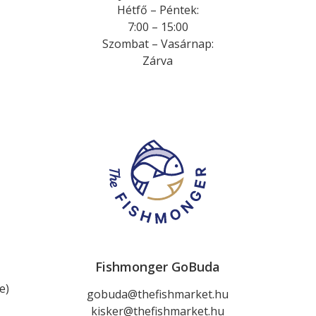
Hétfő
–
Péntek
:
7:00 – 15:00
Szombat
–
Vasárnap
:
Zárva
Fishmonger GoBuda
e)
gobuda@thefishmarket.hu
kisker@thefishmarket.hu