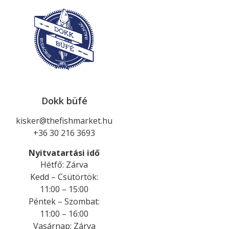
Dokk büfé
kisker@thefishmarket.hu
+36 30 216 3693
Nyitvatartási idő
Hétfő
:
Zárva
Kedd
–
Csütörtök
:
11:00 – 15:00
Péntek
–
Szombat
:
11:00 – 16:00
Vasárnap
:
Zárva