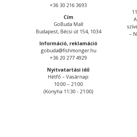
+36 30 216 3693
11
Cím
A
GoBuda Mall
szív
Budapest, Bécsi út 154, 1034
– N
Információ, reklamáció
gobuda@fishmonger.hu
+36 20 277 4929
Nyitvatartási idő
Hétfő
–
Vasárnap
:
10:00 – 21:00
(
Konyha 11:30 - 21:00
)