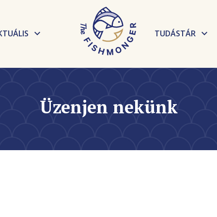
KTUÁLIS
TUDÁSTÁR
Hírek
Elkészítési t
Események
Receptek
Üzenjen nekünk
Tudnivalók, 