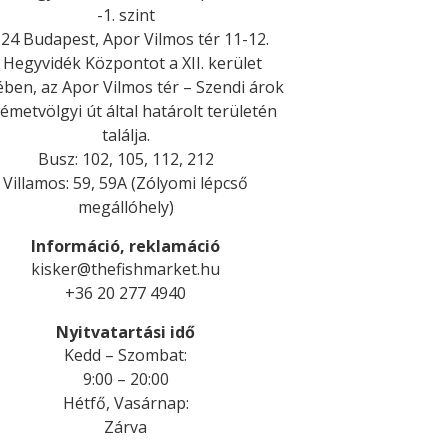
-1. szint
24 Budapest, Apor Vilmos tér 11-12.
 Hegyvidék Központot a XII. kerület
ében, az Apor Vilmos tér – Szendi árok
émetvölgyi út által határolt területén
találja.
Busz: 102, 105, 112, 212
Villamos: 59, 59A (Zólyomi lépcső
megállóhely)
Információ, reklamáció
kisker@thefishmarket.hu
+36 20 277 4940
Nyitvatartási idő
Kedd
–
Szombat
:
9:00 – 20:00
Hétfő
,
Vasárnap
:
Zárva