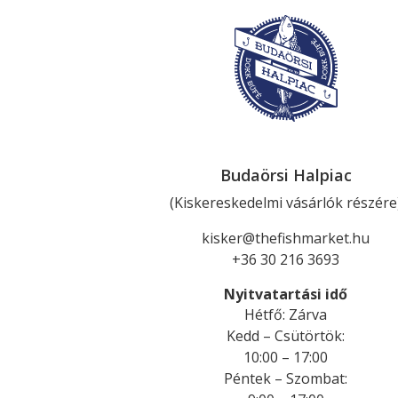
Culinaris
Budaörsi Halpiac
(Kiskereskedelmi vásárlók részére
kisker@thefishmarket.hu
+36 30 216 3693
Nyitvatartási idő
Hétfő
:
Zárva
Kedd
–
Csütörtök
:
10:00 – 17:00
Péntek
–
Szombat
: