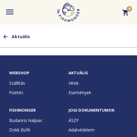
0
MENU
BEJELENTKEZÉS
Aktuális
WEBSHOP
A kosár üres. Adjon hozzá terméket!
WEBSHOP
AKTUÁLIS
FISHMONGER
Szállítás
Hírek
Fizetés
Események
Budaörsi Halpiac
AKTUÁLIS
FISHMONGER
JOGI DOKUMENTUMOK
Dokk Büfé
Hírek
Budaörsi Halpiac
ÁSZF
TUDÁSTÁR
Fishmarket
Dokk Büfé
Adatvédelem
Események