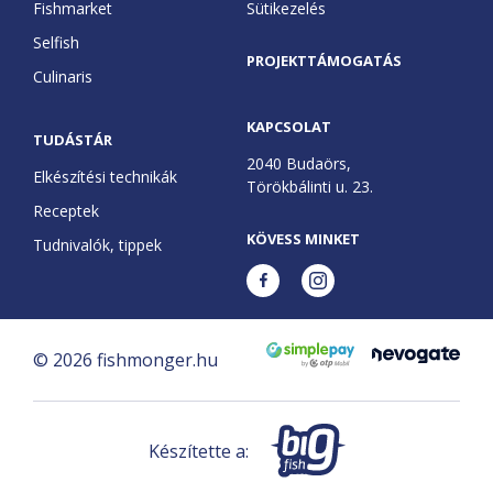
Fishmarket
Sütikezelés
Elkészítési technikák
KAPCSOLAT
Selfish
Selfish
PROJEKTTÁMOGATÁS
Receptek
Culinaris
GoBuda
English
Tudnivalók, tippek
KAPCSOLAT
Élelmiszer labor
TUDÁSTÁR
2040 Budaörs,
Elkészítési technikák
Törökbálinti u. 23.
Culinaris
Receptek
KÖVESS MINKET
Tudnivalók, tippek
©
2026
fishmonger.hu
Készítette a: