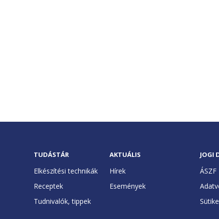
TUDÁSTÁR
AKTUÁLIS
JOGI
Elkészítési technikák
Hírek
ÁSZF
Receptek
Események
Adatv
Tudnivalók, tippek
Sütik