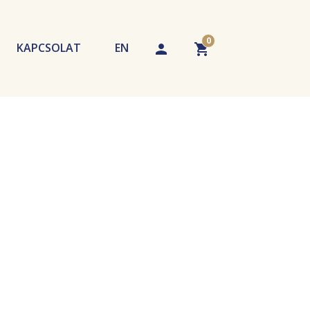
0
KAPCSOLAT
EN
echnikák
tippek
A kosár üres. Adjon hozzá terméket!