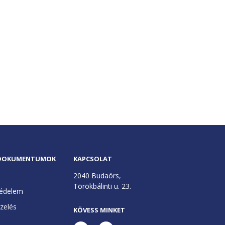
 DOKUMENTUMOK
KAPCSOLAT
2040 Budaörs,
Törökbálinti u. 23.
édelem
ezelés
KÖVESS MINKET