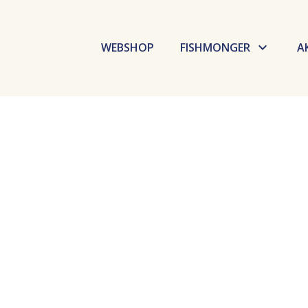
WEBSHOP
FISHMONGER
A
Budaörsi Halpiac
Dokk Büfé
Fishmarket
Selfish
GoBuda
Élelmiszer labor