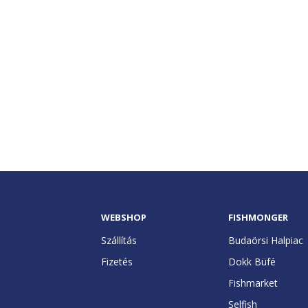
WEBSHOP
FISHMONGER
Szállítás
Budaörsi Halpiac
Fizetés
Dokk Büfé
Fishmarket
Selfish