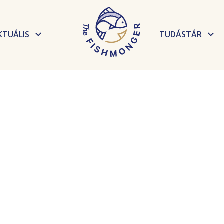
KTUÁLIS
TUDÁSTÁR
Hírek
Elkészítési t
Események
Receptek
Tudnivalók, 