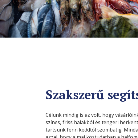
Szakszerű segít
Célunk mindig is az volt, hogy vásárlói
színes, friss halakból és tengeri herken
tartsunk fenn keddtől szombatig. Minda
azzal, hogy a mai köztudatban a halfog