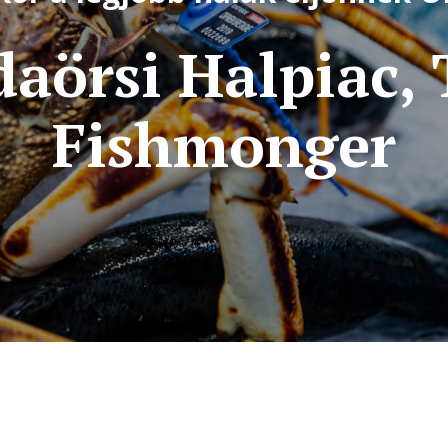
aörsi Halpiac,
Fishmonger