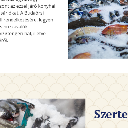
zont az ezzel járó konyhai
ásárlókat. A Budaörsi
ll rendelkezésére, legyen
es hozzávalók
zi/tengeri hal, illetve
ről.
Szerte