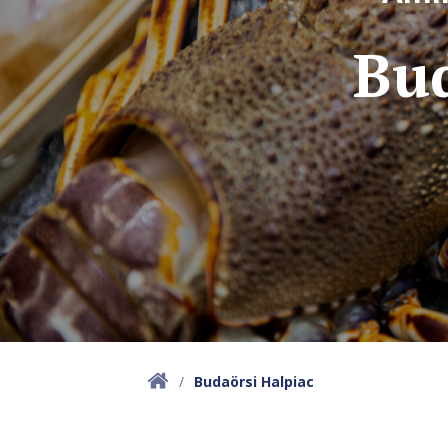
Culinaris
Bud
Budaörsi Halpiac