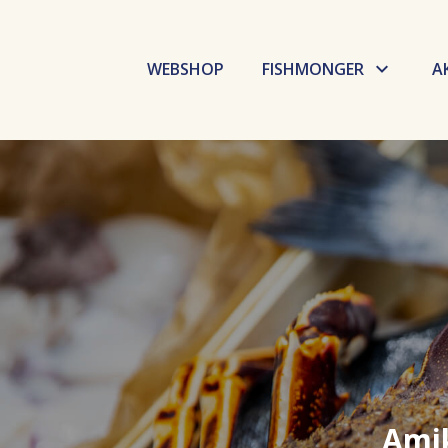
WEBSHOP
FISHMONGER
A
Budaörsi Halpiac
Dokk Büfé
Fishmarket
Selfish
GoBuda
Élelmiszer labor
Amik