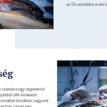
az Ön asztalára is ker
ség
nk számára egy végtelenül
tyűkből álló kínálatot
zonáltal tisztában vagyunk
yasztás ugyan egy