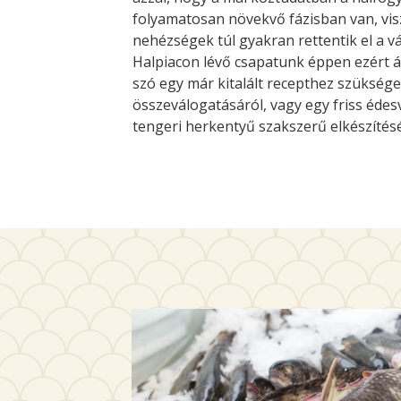
folyamatosan növekvő fázisban van, vis
nehézségek túl gyakran rettentik el a v
Halpiacon lévő csapatunk éppen ezért á
szó egy már kitalált recepthez szükség
összeválogatásáról, vagy egy friss édesví
tengeri herkentyű szakszerű elkészítésé