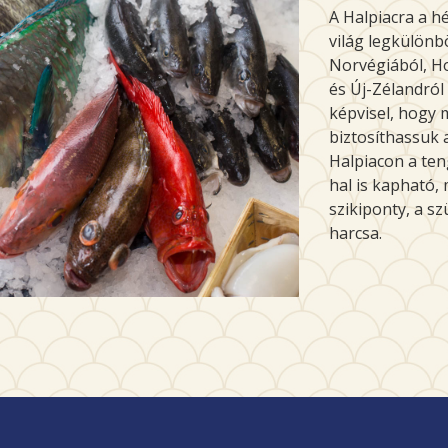
A Halpiacra a hé
világ legkülönb
Norvégiából, Ho
és Új-Zélandról
képvisel, hogy 
biztosíthassuk 
Halpiacon a ten
hal is kapható,
szikiponty, a sz
harcsa.