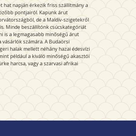
t hat napján érkezik friss szállítmány a
özőbb pontjairól. Kapunk árut
rvátországból, de a Maldív-szigetekről
 is. Minde beszállítónk csúcskategóriát
mi is a legmagasabb minőségű árut
a vásárlók számára. A Budaörsi
geri halak mellett néhány hazai édesvízi
 mint például a kiváló minőségű akasztói
ürke harcsa, vagy a szarvasi afrikai