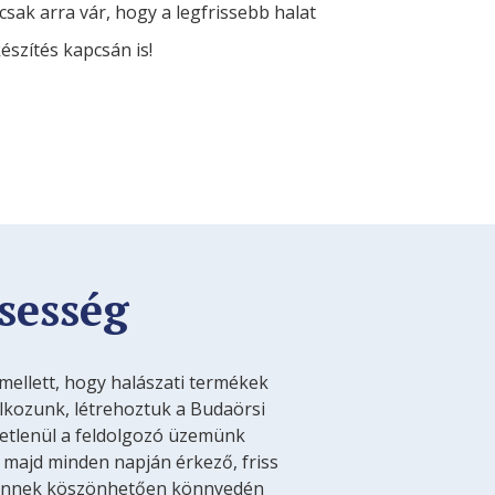
csak arra vár, hogy a legfrissebb halat
észítés kapcsán is!
ssesség
mellett, hogy halászati termékek
lkozunk, létrehoztuk a Budaörsi
vetlenül a feldolgozó üzemünk
ét majd minden napján érkező, friss
 ennek köszönhetően könnyedén