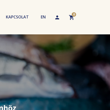
0
KAPCSOLAT
EN
echnikák
tippek
A kosár üres. Adjon hozzá terméket!
Önhöz