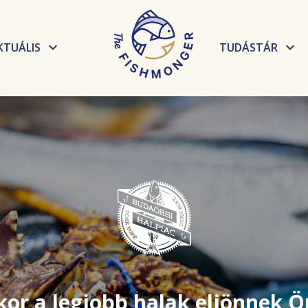
KTUÁLIS
TUDÁSTÁR
Hírek
Elkészítési t
Események
Receptek
Tudnivalók, 
or a legjobb halak eljönnek 