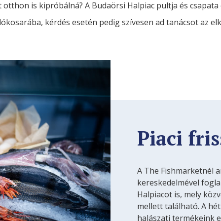
 otthon is kipróbálná? A Budaörsi Halpiac pultja és csapata 
ókosarába, kérdés esetén pedig szívesen ad tanácsot az elk
Piaci fri
A The Fishmarketnél a
kereskedelmével fogla
Halpiacot is, mely köz
mellett található. A h
halászati termékeink