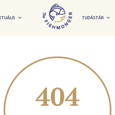
KTUÁLIS
TUDÁSTÁR
Hírek
Elkészítési t
Események
Receptek
Tudnivalók, 
404