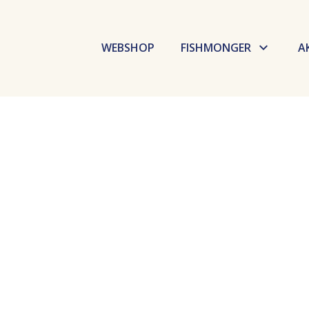
WEBSHOP
FISHMONGER
A
Budaörsi Halpiac
Dokk Büfé
Fishmarket
Selfish
GoBuda
Élelmiszer labor