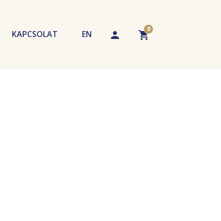
0
KAPCSOLAT
EN
echnikák
tippek
A kosár üres. Adjon hozzá terméket!