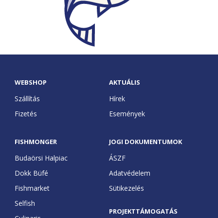
Elkészítési technikák
KAPCSOLAT
Selfish
Receptek
GoBuda
English
Tudnivalók, tippek
Élelmiszer labor
WEBSHOP
AKTUÁLIS
Culinaris
Szállítás
Hírek
Fizetés
Események
FISHMONGER
JOGI DOKUMENTUMOK
Budaörsi Halpiac
ÁSZF
Dokk Büfé
Adatvédelem
Fishmarket
Sütikezelés
Selfish
PROJEKTTÁMOGATÁS